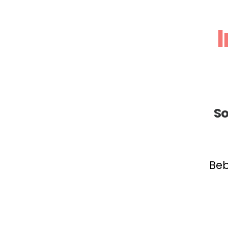
So
Beb