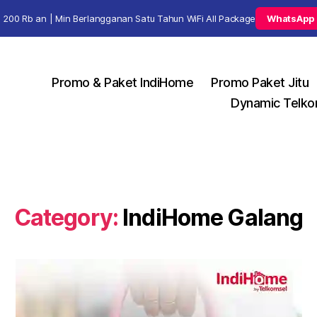
 200 Rb an | Min Berlangganan Satu Tahun WiFi All Package
WhatsApp
Promo & Paket IndiHome
Promo Paket Jitu
Dynamic Telko
Category:
IndiHome Galang