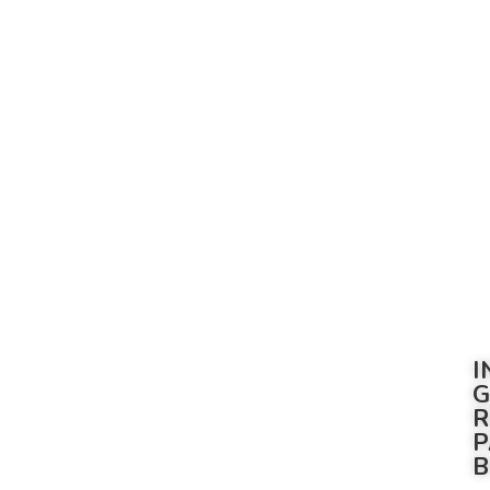
I
G
R
P
B