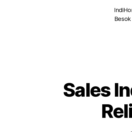
IndiHo
Besok
Sales I
Rel