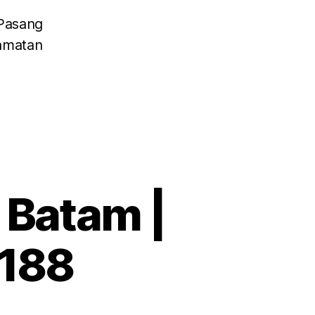
 Pasang
amatan
 Batam |
 188