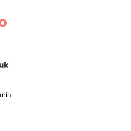
o
tuk
rnih