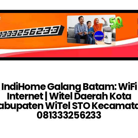
IndiHome Galang Batam: WiFi
Internet | Witel Daerah Kota
abupaten WiTel STO Kecamat
081333256233