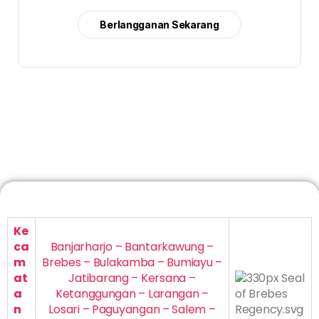
Berlangganan Sekarang
Ke
ca
Banjarharjo – Bantarkawung –
m
Brebes – Bulakamba – Bumiayu –
at
Jatibarang – Kersana –
a
Ketanggungan – Larangan –
n
Losari – Paguyangan – Salem –