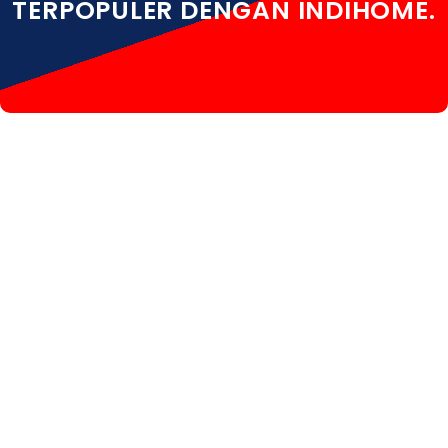
TERPOPULER DENGAN INDIHOME.
INDIHOME TUBAN INDIHOME TUBAN DAFTAR
INDIHOME TUBAN INFO INDIHOME TUBAN KOTA
INDIHOME TUBAN PASANG INDIHOME TUBAN PASANG
WIFI INDIHOME TUBAN PEMASANGAN INDIHOME
TUBAN PROMO INDIHOME TUBAN REGISTRASI
INDIHOME TUBAN RUMAH INDIHOME TUBAN SALES
INDIHOME TUBAN WA INDIHOME TUBAN WHATSAPP
INDIHOME TUBAN WIFI