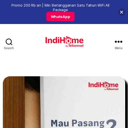
Promo 200 Rb an | Min Berlangganan Satu Tahun WiFi All
Package
WhatsApp
Search
Menu