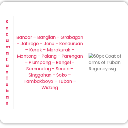
K
e
c
Bancar – Bangilan – Grabagan
a
– Jatirogo – Jenu – Kenduruan
m
– Kerek – Merakurak –
a
Montong – Palang – Parengan
t
– Plumpang – Rengel –
a
Semanding – Senori –
n
Singgahan – Soko –
T
Tambakboyo – Tuban –
u
Widang
b
a
n