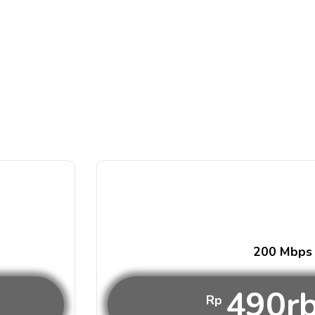
200 Mbps
490r
Rp