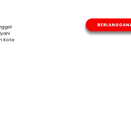
BERLANGGAN
nggal
yani
uh Kota