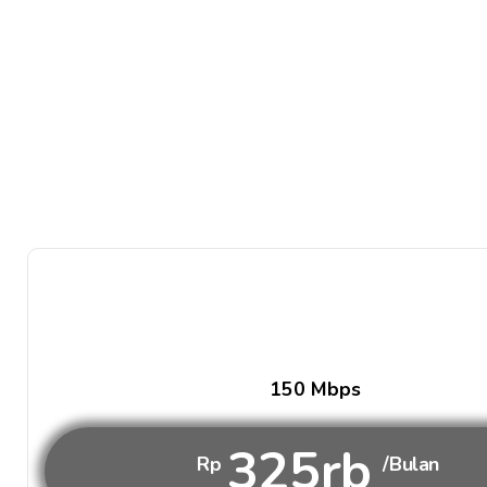
150 Mbps
325rb
Rp
/Bulan