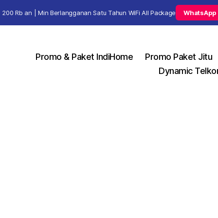
 200 Rb an | Min Berlangganan Satu Tahun WiFi All Package
WhatsApp
Promo & Paket IndiHome
Promo Paket Jitu
Dynamic Telko