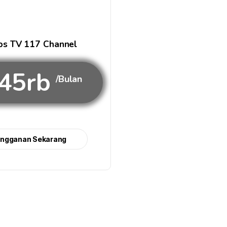
s TV 117 Channel
45rb
/Bulan
angganan Sekarang