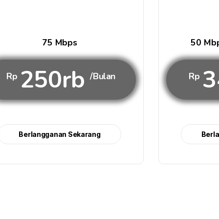
75 Mbps
50 Mbp
250rb
3
Rp
/Bulan
Rp
Berlangganan Sekarang
Berl