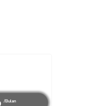
b
/Bulan