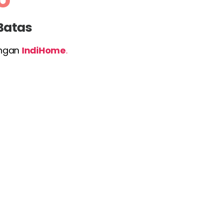
 Batas
engan
IndiHome
.