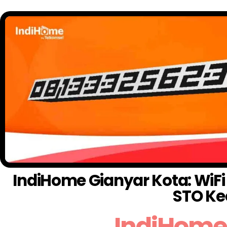
IndiHome Gianyar Kota: WiFi
STO Ke
IndiHome