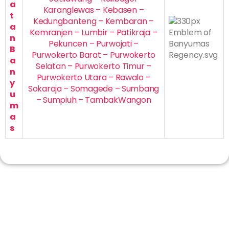
a
Karanglewas – Kebasen –
t
Kedungbanteng – Kembaran –
a
Kemranjen – Lumbir – Patikraja –
n
Pekuncen – Purwojati –
B
Purwokerto Barat – Purwokerto
a
Selatan – Purwokerto Timur –
n
Purwokerto Utara – Rawalo –
y
Sokaraja – Somagede – Sumbang
u
– Sumpiuh – TambakWangon
m
a
s