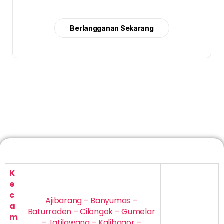
Berlangganan Sekarang
K
e
c
Ajibarang – Banyumas –
a
Baturraden – Cilongok – Gumelar
m
– Jatilawang – Kalibagor –