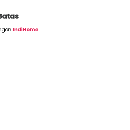
 Batas
engan
IndiHome
.