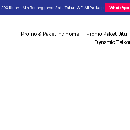
 200 Rb an | Min Berlangganan Satu Tahun WiFi All Package
WhatsApp
Promo & Paket IndiHome
Promo Paket Jitu
Dynamic Telko