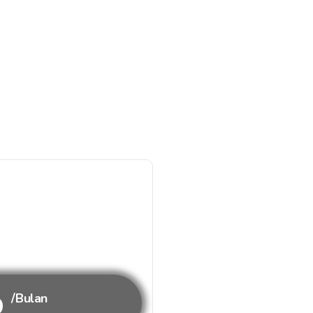
b
/Bulan