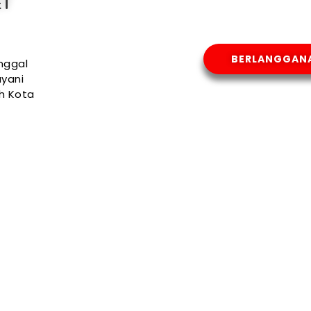
ET
BERLANGGAN
nggal
yani
uh Kota