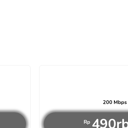
200 Mbps
490r
Rp