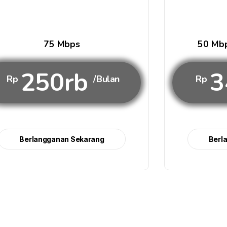
75 Mbps
50 Mbp
250rb
3
Rp
/Bulan
Rp
Berlangganan Sekarang
Berl