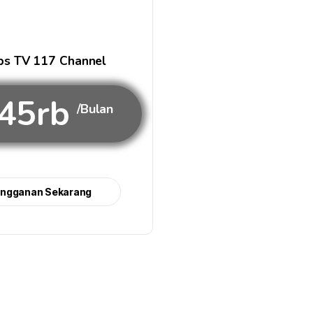
s TV 117 Channel
45rb
/Bulan
angganan Sekarang