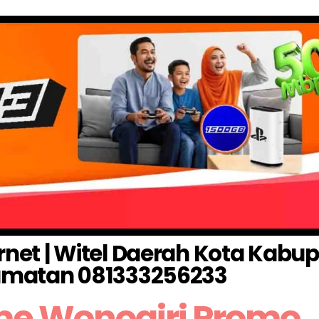
ernet | Witel Daerah Kota Kabu
matan 081333256233
me Wonogiri Promo