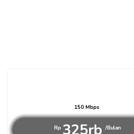
150 Mbps
325rb
Rp
/Bulan