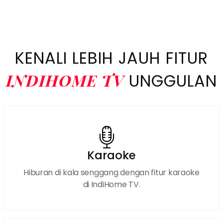
Promo IndiHome Medan Denai Paket IndiHome Medan
Denai Pasang IndiHome Medan Denai registrasi
IndiHome Medan Denai WhatsApp IndiHome Medan
Denai WA IndiHome Medan Denai WiFi
KENALI LEBIH JAUH FITUR
INDIHOME TV
UNGGULAN
Karaoke
Hiburan di kala senggang dengan fitur karaoke
di IndiHome TV.