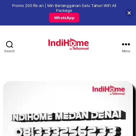
Promo 200 Rb an | Min Berlangganan Satu Tahun WiFi All
Package
WhatsApp
Search
Menu