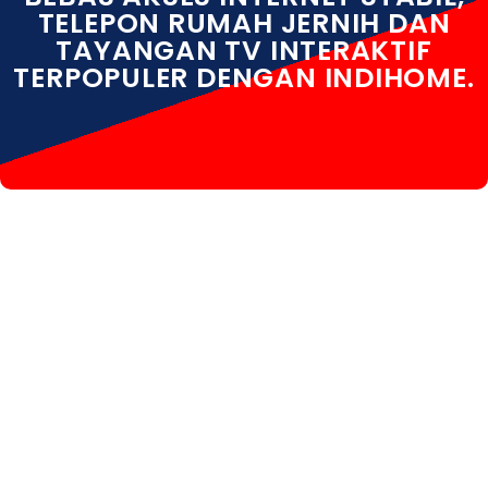
TELEPON RUMAH JERNIH DAN
TAYANGAN TV INTERAKTIF
TERPOPULER DENGAN INDIHOME.
INDIHOME YOGYAKARTA INDIHOME YOGYAKARTA
DAFTAR INDIHOME YOGYAKARTA HARGA INDIHOME
YOGYAKARTA INFO INDIHOME YOGYAKARTA KOTA
INDIHOME YOGYAKARTA PASANG WIFI INDIHOME
YOGYAKARTA PEMASANGAN INDIHOME
YOGYAKARTA PERUMAHAN INDIHOME YOGYAKARTA
PROMO INDIHOME YOGYAKARTA REGISTRASI
INDIHOME YOGYAKARTA SALES INDIHOME
YOGYAKARTA WA INDIHOME YOGYAKARTA
WHATSAPP INDIHOME YOGYAKARTA WIFI