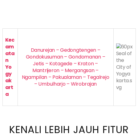
Kec
am
Danurejan – Gedongtengen –
ata
Gondokusuman – Gondomanan –
n
Jetis – Kotagede – Kraton –
Yo
Mantrijeron – Mergangsan –
gy
Ngampilan – Pakualaman – Tegalrejo
ak
– Umbulharjo – Wirobrajan
art
a
KENALI LEBIH JAUH FITUR