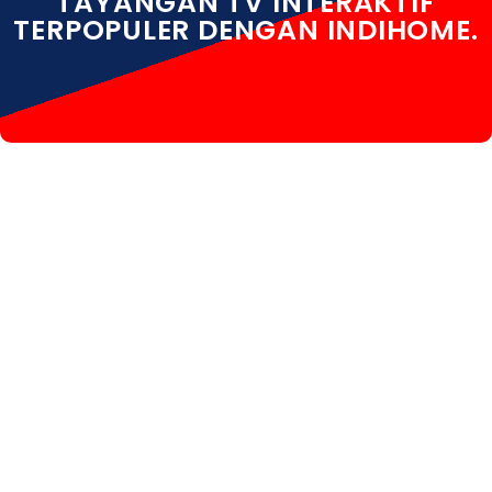
TAYANGAN TV INTERAKTIF
TERPOPULER DENGAN INDIHOME.
INDIHOME SOLO INDIHOME SOLO DAFTAR INDIHOME
SOLO HARGA INDIHOME SOLO INFO INDIHOME SOLO
KOTA INDIHOME SOLO PASANG WIFI INDIHOME SOLO
PEMASANGAN INDIHOME SOLO PERUMAHAN
INDIHOME SOLO PROMO INDIHOME SOLO REGISTRASI
INDIHOME SOLO SALES INDIHOME SOLO WA
INDIHOME SOLO WHATSAPP INDIHOME SOLO WIFI