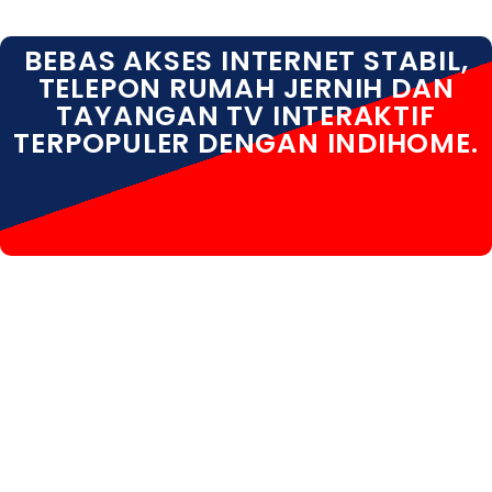
BEBAS AKSES INTERNET STABIL,
TELEPON RUMAH JERNIH DAN
TAYANGAN TV INTERAKTIF
TERPOPULER DENGAN INDIHOME.
INDIHOME PATI INDIHOME PATI DAFTAR INDIHOME
PATI HARGA INDIHOME PATI INFO INDIHOME PATI
KOTA INDIHOME PATI PASANG WIFI INDIHOME PATI
PEMASANGAN INDIHOME PATI PERUMAHAN INDIHOME
PATI PROMO INDIHOME PATI REGISTRASI INDIHOME
PATI SALES INDIHOME PATI WA INDIHOME PATI
WHATSAPP INDIHOME PATI WIFI