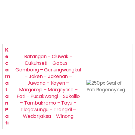
K
e
Batangan – Cluwak –
c
Dukuhseti – Gabus –
a
Gembong – Gunungwungkal
m
– Jaken – Jakenan –
a
Juwana – Kayen –
t
Margorejo – Margoyoso –
a
Pati – Pucakwangi – Sukolilo
n
– Tambakromo – Tayu –
P
Tlogowungu – Trangkil –
a
Wedarijaksa – Winong
ti