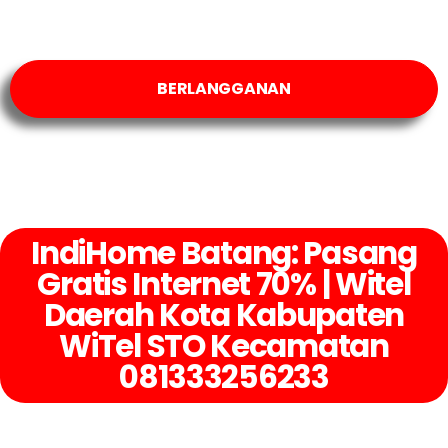
BERLANGGANAN
IndiHome Batang: Pasang
Gratis Internet 70% | Witel
Daerah Kota Kabupaten
WiTel STO Kecamatan
081333256233