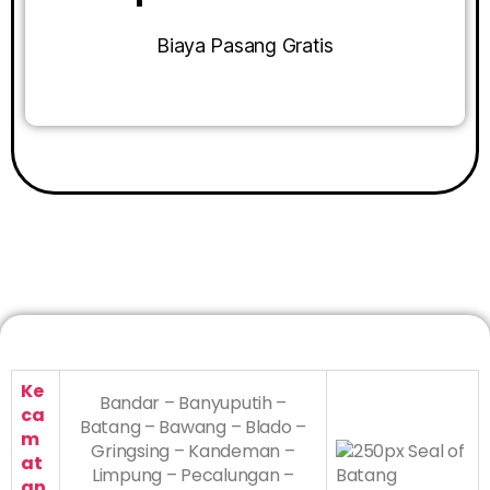
Biaya Pasang Gratis
Ke
Bandar – Banyuputih –
ca
Batang – Bawang – Blado –
m
Gringsing – Kandeman –
at
Limpung – Pecalungan –
an