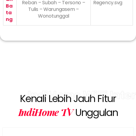
Reban – Subah – Tersono –
Ba
Tulis – Warungasem –
ta
Wonotunggal
ng
IndiHome WiFi Inte
Kenali Lebih Jauh Fitur
IndiHome TV
Unggulan