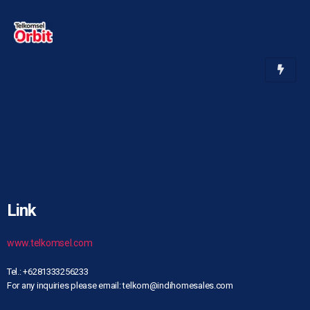
Link
www.telkomsel.com
Tel.: +6281333256233
For any inquiries please email: telkom@indihomesales.com