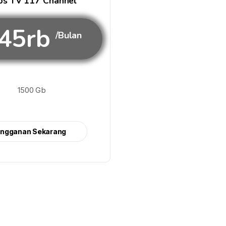
s TV 117 Channel
45rb
/Bulan
1500 Gb
angganan Sekarang