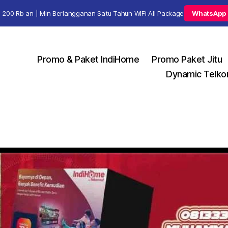
 200 Rb an | Min Berlangganan Satu Tahun WiFi All Package
WhatsApp
Promo & Paket IndiHome
Promo Paket Jitu
Dynamic Telko