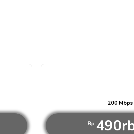
200 Mbps
490r
Rp