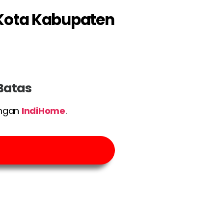
h Kota Kabupaten
 Batas
engan
IndiHome
.