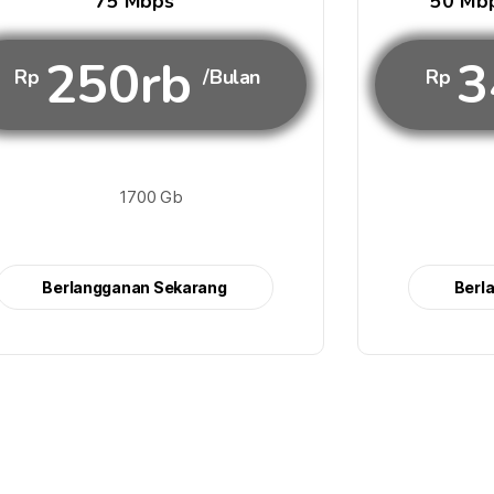
75 Mbps
50 Mbp
250rb
3
Rp
/Bulan
Rp
1700 Gb
Berlangganan Sekarang
Berl