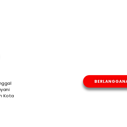
BERLANGGAN
nggal
yani
uh Kota