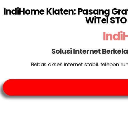
IndiHome Klaten: Pasang Grat
WiTel ST
Indi
Solusi Internet Berke
Bebas akses internet stabil, telepon r