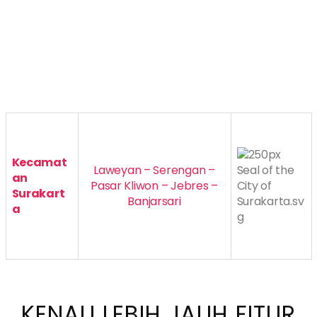
Kecamat
Laweyan – Serengan –
an
Pasar Kliwon – Jebres –
Surakart
Banjarsari
a
KENALI LEBIH JAUH FITUR