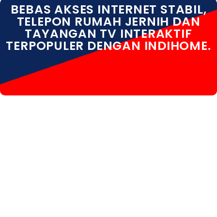
BEBAS AKSES INTERNET STABIL,
TELEPON RUMAH JERNIH DAN
TAYANGAN TV INTERAKTIF
TERPOPULER DENGAN INDIHOME.
INDIHOME SURAKARTA INDIHOME SURAKARTA
DAFTAR INDIHOME SURAKARTA HARGA INDIHOME
SURAKARTA INFO INDIHOME SURAKARTA KOTA
INDIHOME SURAKARTA PASANG WIFI INDIHOME
SURAKARTA PEMASANGAN INDIHOME SURAKARTA
PERUMAHAN INDIHOME SURAKARTA PROMO
INDIHOME SURAKARTA REGISTRASI INDIHOME
SURAKARTA SALES INDIHOME SURAKARTA WA
INDIHOME SURAKARTA WHATSAPP INDIHOME