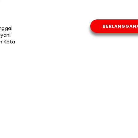
BERLANGGAN
nggal
yani
uh Kota