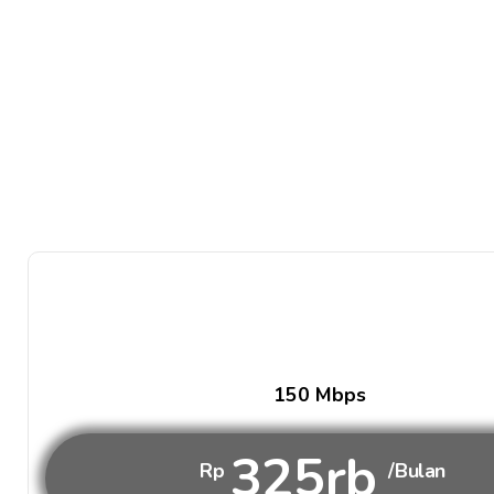
150 Mbps
325rb
Rp
/Bulan