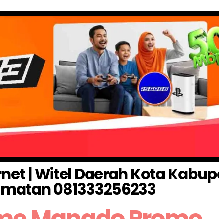
net | Witel Daerah Kota Kabup
matan 081333256233
me Manado Promo