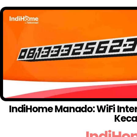
IndiHome Manado: WiFi Inter
Keca
IndiHo