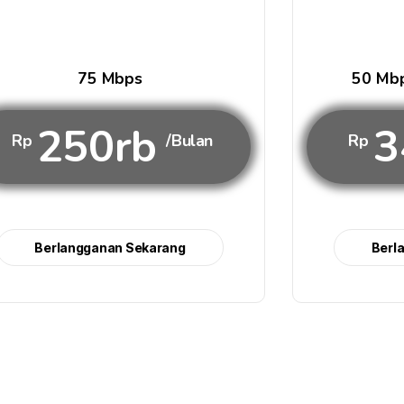
75 Mbps
50 Mbp
250rb
3
Rp
/Bulan
Rp
Berlangganan Sekarang
Berl