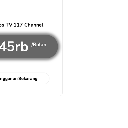
s TV 117 Channel
45rb
/Bulan
angganan Sekarang