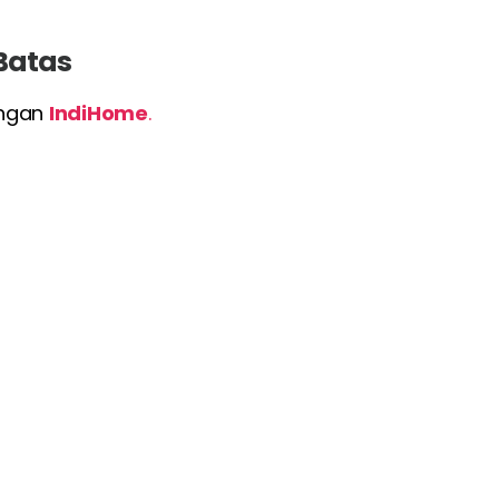
 Batas
engan
IndiHome
.