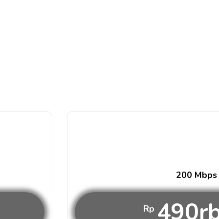
200 Mbps
490r
Rp