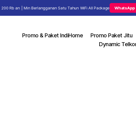
 200 Rb an | Min Berlangganan Satu Tahun WiFi All Package
WhatsApp
Promo & Paket IndiHome
Promo Paket Jitu
Dynamic Telko