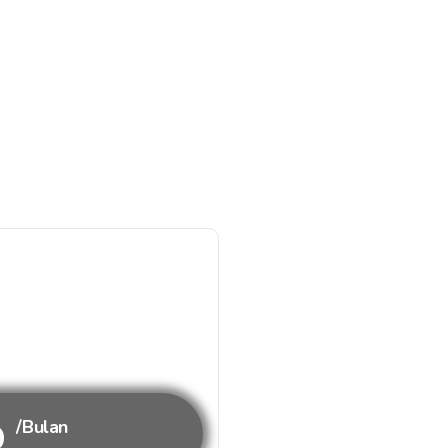
b
/Bulan