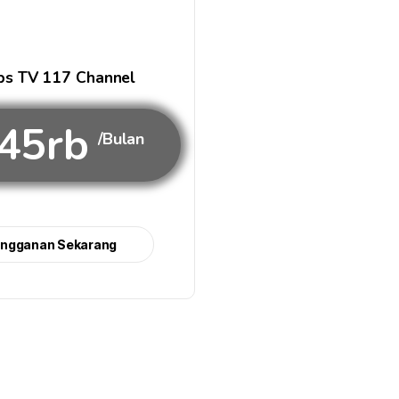
s TV 117 Channel
45rb
/Bulan
angganan Sekarang