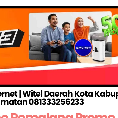
rnet | Witel Daerah Kota Kabu
matan 081333256233
e Pemalang Promo