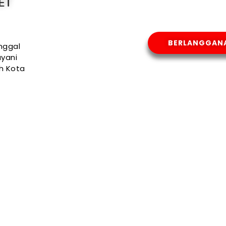
ET
BERLANGGAN
nggal
yani
uh Kota