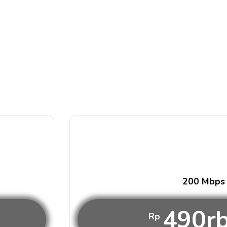
200 Mbps
490r
Rp