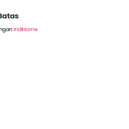
 Batas
dengan
IndiHome.