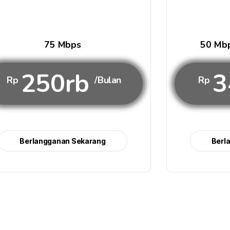
75 Mbps
50 Mbp
250rb
3
Rp
/Bulan
Rp
Berlangganan Sekarang
Berl