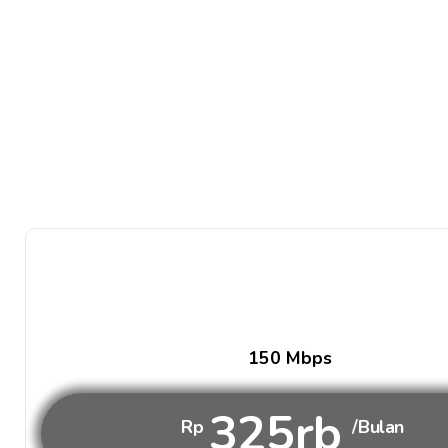
150 Mbps
325rb
Rp
/Bulan