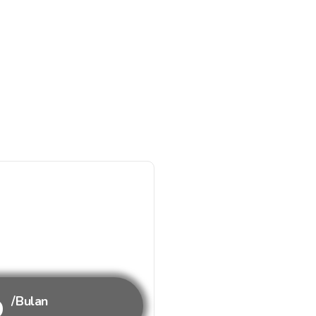
b
/Bulan