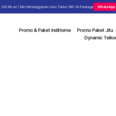
 200 Rb an | Min Berlangganan Satu Tahun WiFi All Package
WhatsApp
Promo & Paket IndiHome
Promo Paket Jitu
Dynamic Telko