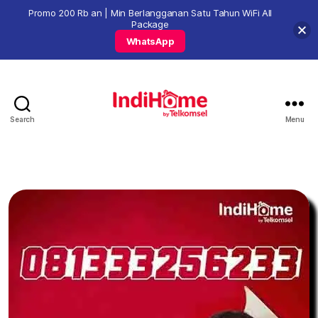
Promo 200 Rb an | Min Berlangganan Satu Tahun WiFi All
Package
WhatsApp
Search
Menu