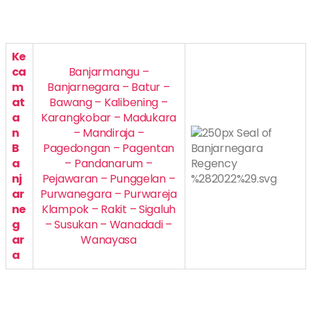
Ke
ca
Banjarmangu –
m
Banjarnegara – Batur –
at
Bawang – Kalibening –
a
Karangkobar – Madukara
n
– Mandiraja –
B
Pagedongan – Pagentan
a
– Pandanarum –
nj
Pejawaran – Punggelan –
ar
Purwanegara – Purwareja
ne
Klampok – Rakit – Sigaluh
g
– Susukan – Wanadadi –
ar
Wanayasa
a