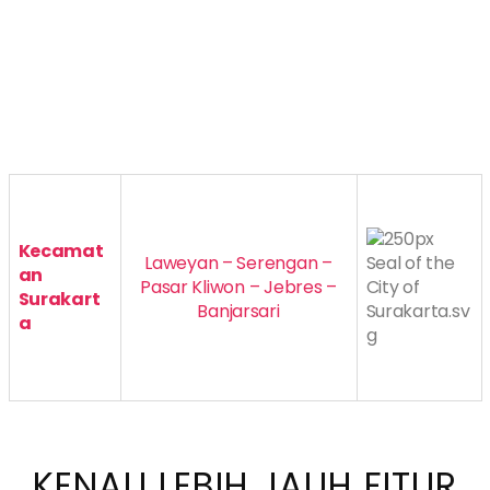
Kecamat
Laweyan – Serengan –
an
Pasar Kliwon – Jebres –
Surakart
Banjarsari
a
KENALI LEBIH JAUH FITUR