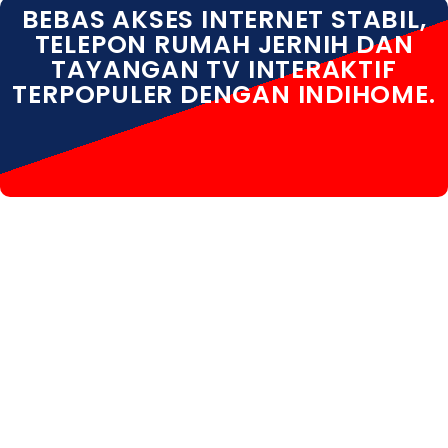
BEBAS AKSES INTERNET STABIL,
TELEPON RUMAH JERNIH DAN
TAYANGAN TV INTERAKTIF
TERPOPULER DENGAN INDIHOME.
INDIHOME SURAKARTA INDIHOME SURAKARTA
DAFTAR INDIHOME SURAKARTA HARGA INDIHOME
SURAKARTA INFO INDIHOME SURAKARTA KOTA
INDIHOME SURAKARTA PASANG WIFI INDIHOME
SURAKARTA PEMASANGAN INDIHOME SURAKARTA
PERUMAHAN INDIHOME SURAKARTA PROMO
INDIHOME SURAKARTA REGISTRASI INDIHOME
SURAKARTA SALES INDIHOME SURAKARTA WA
INDIHOME SURAKARTA WHATSAPP INDIHOME