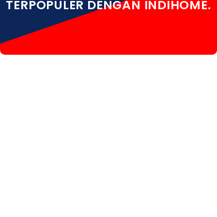
TERPOPULER DENGAN INDIHOME.
INDIHOME TUBAN INDIHOME TUBAN DAFTAR
INDIHOME TUBAN INFO INDIHOME TUBAN KOTA
INDIHOME TUBAN PASANG INDIHOME TUBAN PASANG
WIFI INDIHOME TUBAN PEMASANGAN INDIHOME
TUBAN PROMO INDIHOME TUBAN REGISTRASI
INDIHOME TUBAN RUMAH INDIHOME TUBAN SALES
INDIHOME TUBAN WA INDIHOME TUBAN WHATSAPP
INDIHOME TUBAN WIFI