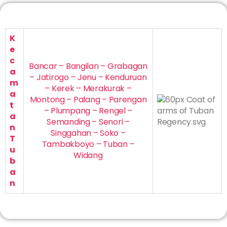
K
e
c
Bancar – Bangilan – Grabagan
a
– Jatirogo – Jenu – Kenduruan
m
– Kerek – Merakurak –
a
Montong – Palang – Parengan
t
– Plumpang – Rengel –
a
Semanding – Senori –
n
Singgahan – Soko –
T
Tambakboyo – Tuban –
u
Widang
b
a
n