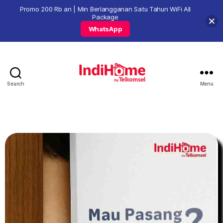
Promo 200 Rb an | Min Berlangganan Satu Tahun WiFi All
Package
WhatsApp
Search
Menu