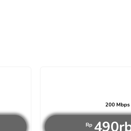
200 Mbps
490r
Rp