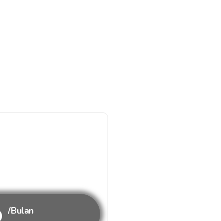
b
/Bulan