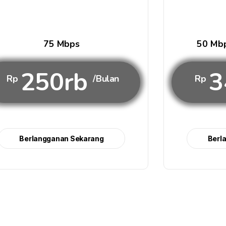
75 Mbps
50 Mbp
250rb
3
Rp
/Bulan
Rp
Berlangganan Sekarang
Berl