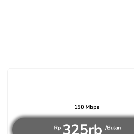
150 Mbps
325rb
Rp
/Bulan