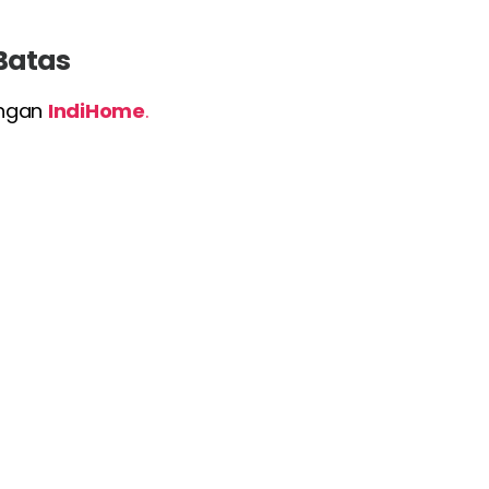
 Batas
engan
IndiHome
.