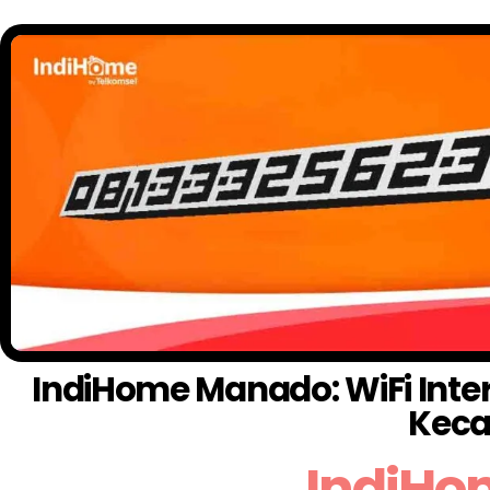
IndiHome Manado: WiFi Inter
Keca
IndiHo