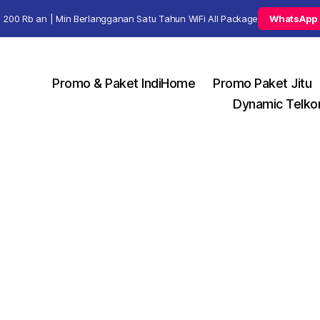
 200 Rb an | Min Berlangganan Satu Tahun WiFi All Package
WhatsApp
Promo & Paket IndiHome
Promo Paket Jitu
Dynamic Telko