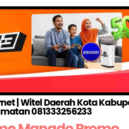
net | Witel Daerah Kota Kabup
matan 081333256233
me Manado Promo