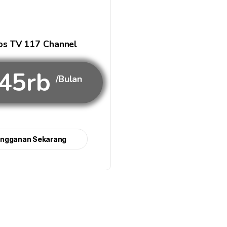
s TV 117 Channel
45rb
/Bulan
angganan Sekarang