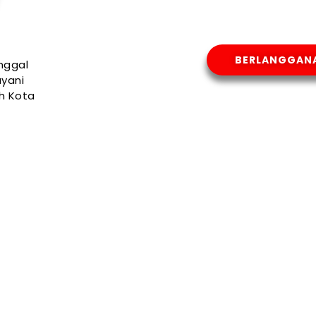
BERLANGGAN
nggal
yani
uh Kota