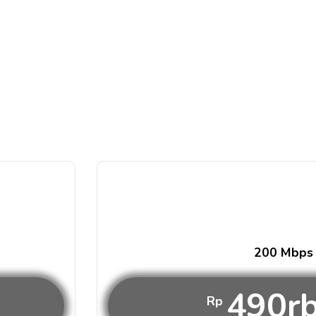
200 Mbps
490r
Rp