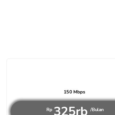
150 Mbps
325rb
Rp
/Bulan