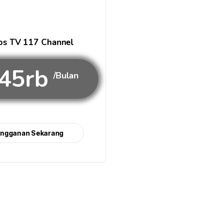
s TV 117 Channel
45rb
/Bulan
angganan Sekarang