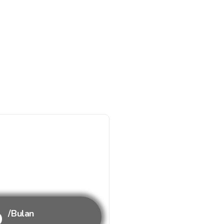
b
/Bulan