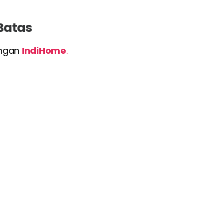
 Batas
engan
IndiHome
.