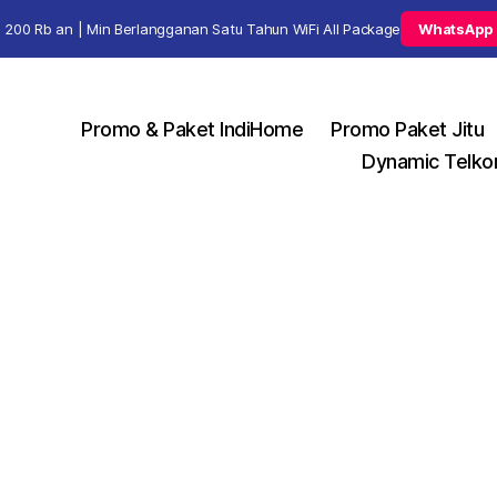
 200 Rb an | Min Berlangganan Satu Tahun WiFi All Package
WhatsApp
Promo & Paket IndiHome
Promo Paket Jitu
Dynamic Telko