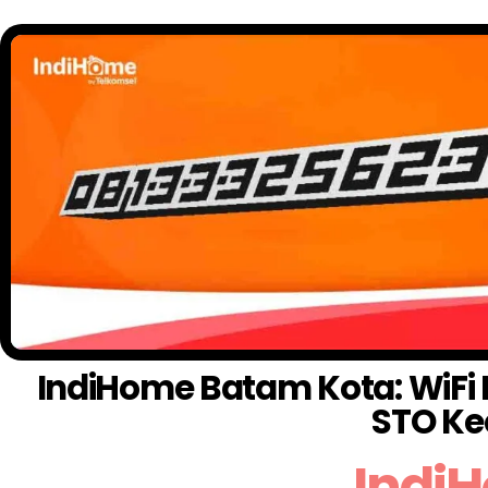
IndiHome Batam Kota: WiFi I
STO Ke
Indi