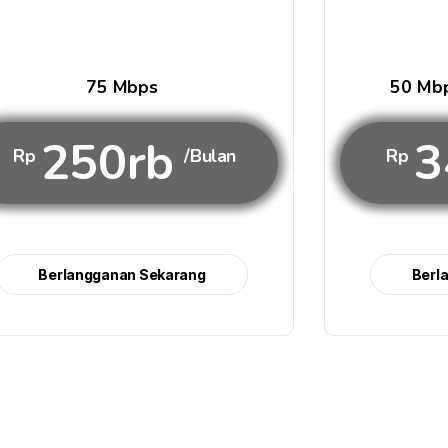
75 Mbps
50 Mbp
250rb
3
Rp
/Bulan
Rp
Berlangganan Sekarang
Berl