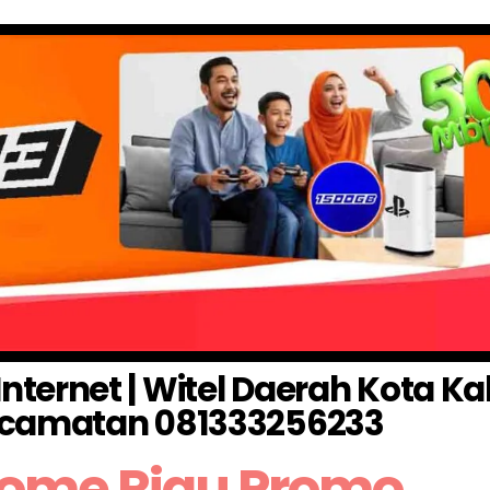
nternet | Witel Daerah Kota K
camatan 081333256233
Home Riau Promo