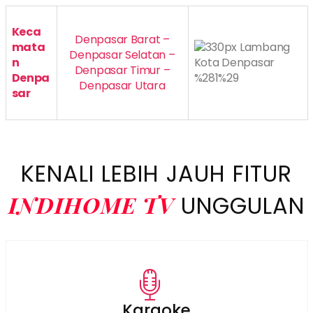
Keca
Denpasar Barat –
mata
Denpasar Selatan –
n
Denpasar Timur –
Denpa
Denpasar Utara
sar
KENALI LEBIH JAUH FITUR
INDIHOME TV
UNGGULAN
Karaoke