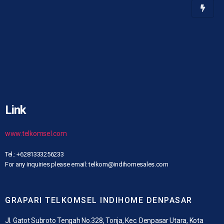
Link
www.telkomsel.com
Tel.: +6281333256233
For any inquiries please email: telkom@indihomesales.com
GRAPARI TELKOMSEL INDIHOME DENPASAR
Jl. Gatot Subroto Tengah No.328, Tonja, Kec. Denpasar Utara, Kota