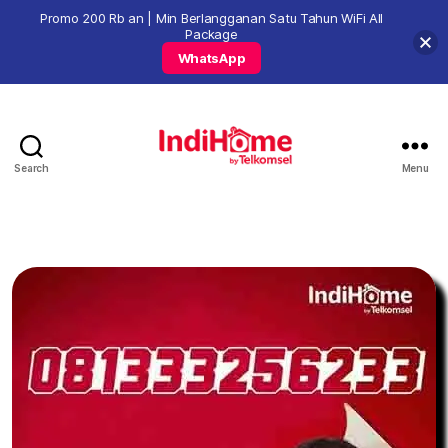
Promo 200 Rb an | Min Berlangganan Satu Tahun WiFi All
Package
WhatsApp
Search
Menu