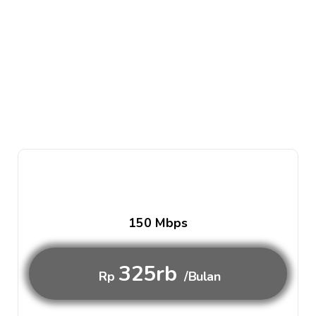
150 Mbps
325rb
Rp
/Bulan