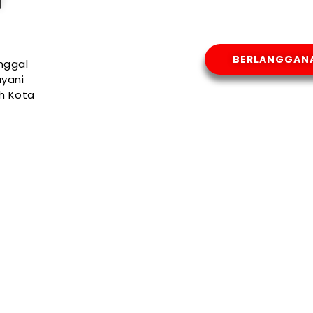
T
BERLANGGAN
nggal
yani
uh Kota