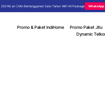
 200 Rb an | Min Berlangganan Satu Tahun WiFi All Package
WhatsApp
Promo & Paket IndiHome
Promo Paket Jitu
Dynamic Telko