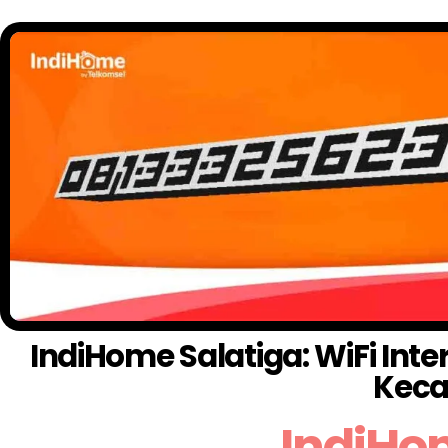
IndiHome Salatiga: WiFi Int
Keca
IndiHo