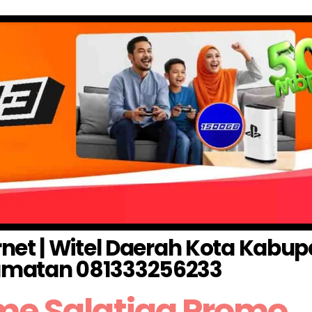
ernet | Witel Daerah Kota Kabu
matan 081333256233
me Salatiga Promo