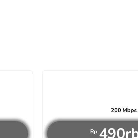
200 Mbps
490r
Rp