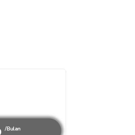
b
/Bulan