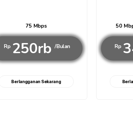
75 Mbps
50 Mbp
250rb
3
Rp
/Bulan
Rp
Berlangganan Sekarang
Berl