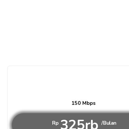
150 Mbps
325rb
Rp
/Bulan