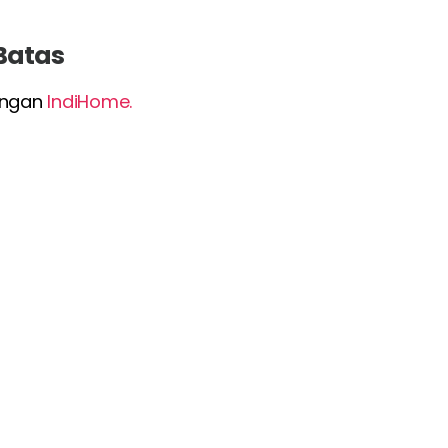
 Batas
dengan
IndiHome.