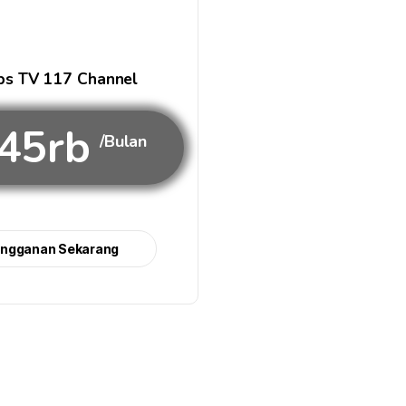
s TV 117 Channel
45rb
/Bulan
angganan Sekarang