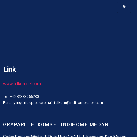
Link
www.telkomsel.com
Tel.: +6281333256233
For any inquiries please email: telkom@indihomesales.com
GRAPARI TELKOMSEL INDIHOME MEDAN:
Graha Red and White, Jl. Putri Hijau No.1 Lt. 1, Kesawan, Kec. Medan