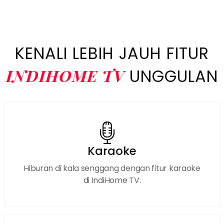
WhatsApp IndiHome Medan Helvetia Pasang
IndiHome Medan Helvetia registrasi IndiHome Medan
Helvetia Sales IndiHome Medan Helvetia WA
IndiHome Medan Helvetia Wifi
KENALI LEBIH JAUH FITUR
INDIHOME TV
UNGGULAN
Karaoke
Hiburan di kala senggang dengan fitur karaoke
di IndiHome TV.