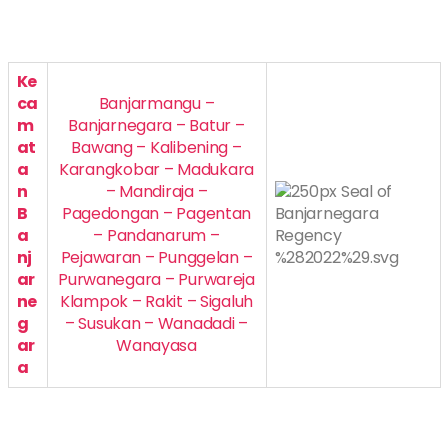
Ke
ca
Banjarmangu –
m
Banjarnegara – Batur –
at
Bawang – Kalibening –
a
Karangkobar – Madukara
n
– Mandiraja –
B
Pagedongan – Pagentan
a
– Pandanarum –
nj
Pejawaran – Punggelan –
ar
Purwanegara – Purwareja
ne
Klampok – Rakit – Sigaluh
g
– Susukan – Wanadadi –
ar
Wanayasa
a