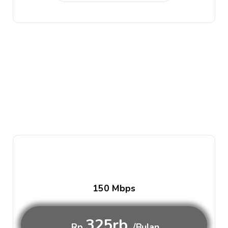
150 Mbps
325rb
Rp
/Bulan