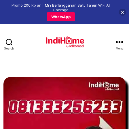
Promo 200 Rb an | Min Berlangganan Satu Tahun WiFi All
Package
WhatsApp
Search
Menu