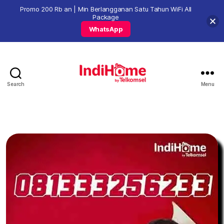
Promo 200 Rb an | Min Berlangganan Satu Tahun WiFi All
Package
WhatsApp
Search
Menu