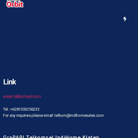
Link
www.telkomsel.com
Tel.: +6281333256233
For any inquiries please email: telkom@indihomesales.com
GraPARI Telkomsel IndiHome Klaten