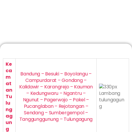
Ke
ca
Bandung – Besuki – Boyolangu –
m
Campurdarat – Gondang –
at
Kalidawir – Karangrejo – Kauman
an
– Kedungwaru – Ngantru –
Tu
Ngunut – Pagerwojo – Pakel –
lu
Pucanglaban – Rejotangan –
ng
Sendang – Sumbergempol –
ag
Tanggunggunung – Tulungagung
un
g