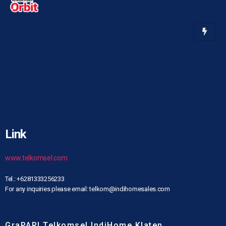
Link
www.telkomsel.com
Tel.: +6281333256233
For any inquiries please email: telkom@indihomesales.com
GraPARI Telkomsel IndiHome Klaten