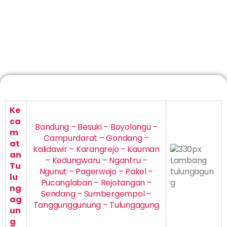
Ke
ca
Bandung – Besuki – Boyolangu –
m
Campurdarat – Gondang –
at
Kalidawir – Karangrejo – Kauman
an
– Kedungwaru – Ngantru –
Tu
Ngunut – Pagerwojo – Pakel –
lu
Pucanglaban – Rejotangan –
ng
Sendang – Sumbergempol –
ag
Tanggunggunung – Tulungagung
un
g