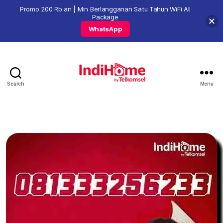
Promo 200 Rb an | Min Berlangganan Satu Tahun WiFi All
Package
WhatsApp
Search
Menu