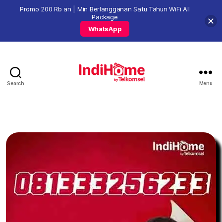
Promo 200 Rb an | Min Berlangganan Satu Tahun WiFi All
Package
WhatsApp
Search
Menu