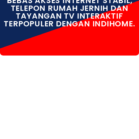
BEBAS AKSES INTERNET STABIL,
TELEPON RUMAH JERNIH DAN
TAYANGAN TV INTERAKTIF
TERPOPULER DENGAN INDIHOME.
INDIHOME TEGALLALANG INDIHOME TEGALLALANG
PAKET INDIHOME TEGALLALANG DAFTAR INDIHOME
TEGALLALANG INFO INDIHOME TEGALLALANG SOLO
INDIHOME TEGALLALANG PROMO INDIHOME
TEGALLALANG REGISTRASI INDIHOME TEGALLALANG
SALES INDIHOME TEGALLALANG WA INDIHOME
TEGALLALANG WIFI