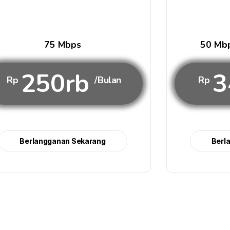
75 Mbps
50 Mbp
250rb
3
Rp
/Bulan
Rp
Berlangganan Sekarang
Berl