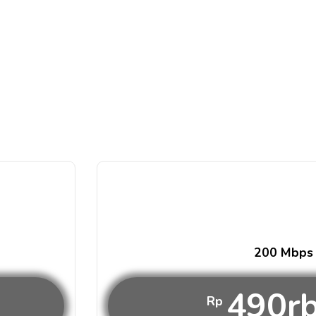
200 Mbps
490r
Rp