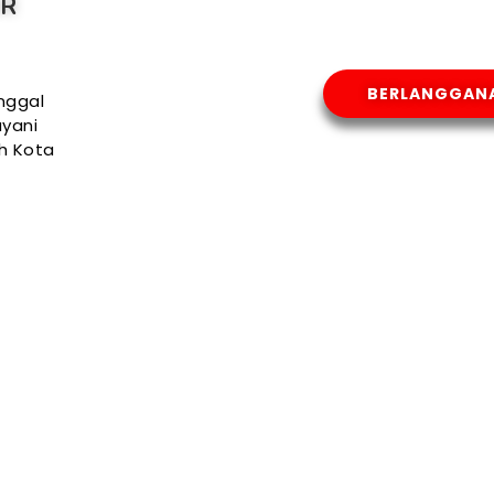
AR
BERLANGGAN
nggal
yani
uh Kota