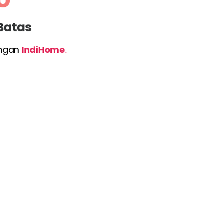
 Batas
engan
IndiHome
.