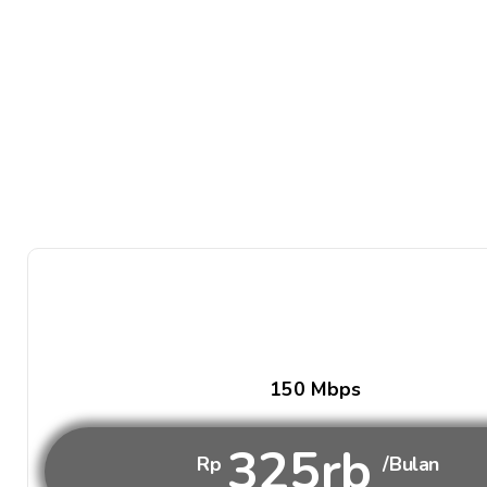
150 Mbps
325rb
Rp
/Bulan