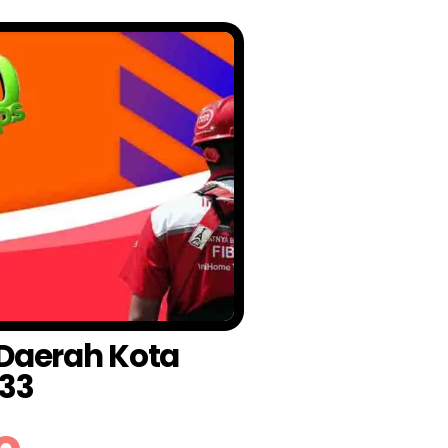
l Daerah Kota
33
o