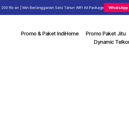
 200 Rb an | Min Berlangganan Satu Tahun WiFi All Package
WhatsApp
Promo & Paket IndiHome
Promo Paket Jitu
Dynamic Telko