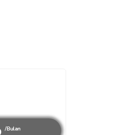
b
/Bulan