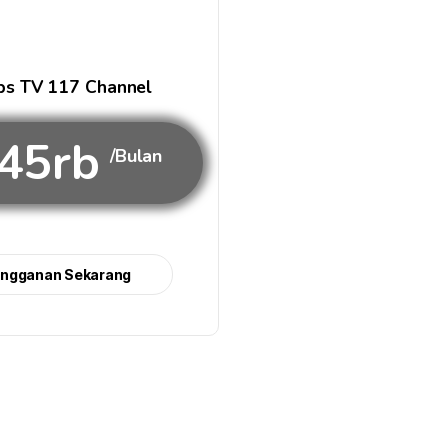
s TV 117 Channel
45rb
/Bulan
angganan Sekarang