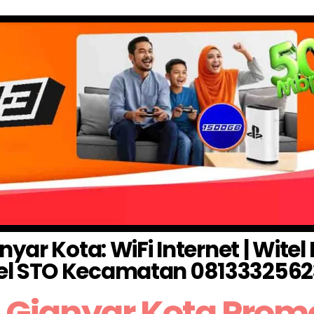
yar Kota: WiFi Internet | Wite
el STO Kecamatan 0813332562
 Gianyar Kota Prom