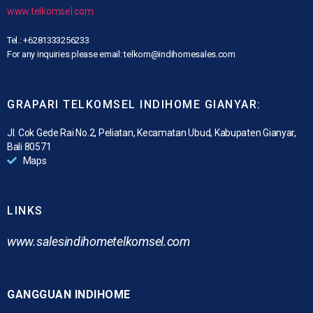
www.telkomsel.com
Tel.: +6281333256233
For any inquiries please email: telkom@indihomesales.com
GRAPARI TELKOMSEL INDIHOME GIANYAR:
Jl. Cok Gede Rai No.2, Peliatan, Kecamatan Ubud, Kabupaten Gianyar,
Bali 80571
Maps
LINKS
www.
salesindihometelkomsel.com
GANGGUAN INDIHOME