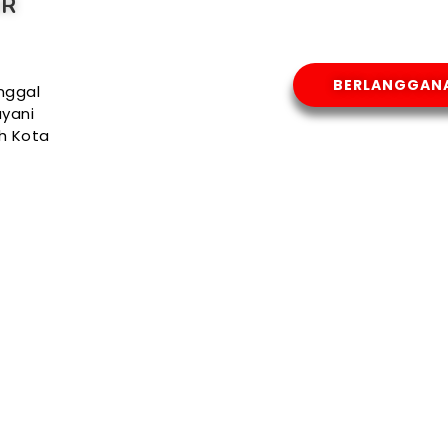
AR
BERLANGGAN
nggal
yani
uh Kota