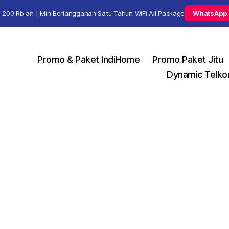
 200 Rb an | Min Berlangganan Satu Tahun WiFi All Package
WhatsApp
Promo & Paket IndiHome
Promo Paket Jitu
Dynamic Telko