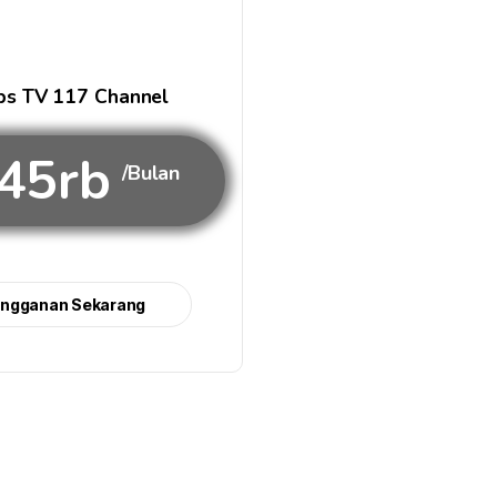
s TV 117 Channel
45rb
/Bulan
angganan Sekarang