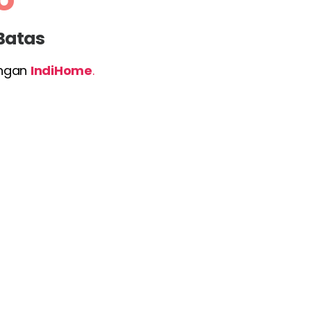
 Batas
engan
IndiHome
.