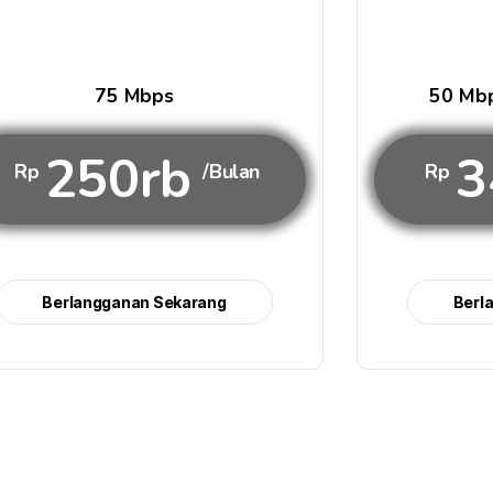
75 Mbps
50 Mbp
250rb
3
Rp
/Bulan
Rp
Berlangganan Sekarang
Berl