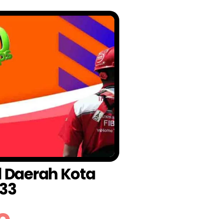
l Daerah Kota
33
o