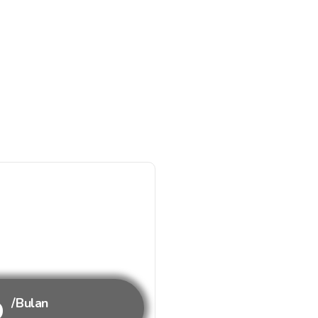
b
/Bulan