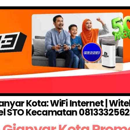
yar Kota: WiFi Internet | Wite
el STO Kecamatan 0813332562
 Gianyar Kota Prom