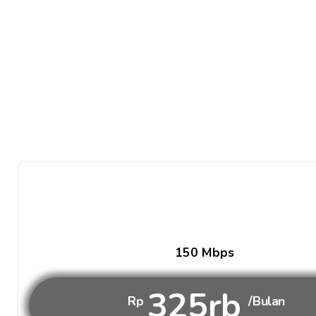
150 Mbps
325rb
Rp
/Bulan