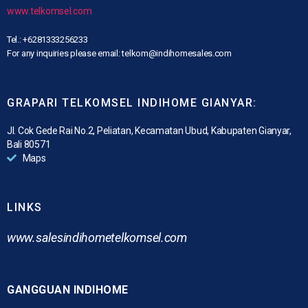
www.telkomsel.com
Tel.: +6281333256233
For any inquiries please email: telkom@indihomesales.com
GRAPARI TELKOMSEL INDIHOME GIANYAR:
Jl. Cok Gede Rai No.2, Peliatan, Kecamatan Ubud, Kabupaten Gianyar,
Bali 80571
Maps
LINKS
www.
salesindihometelkomsel.com
GANGGUAN INDIHOME