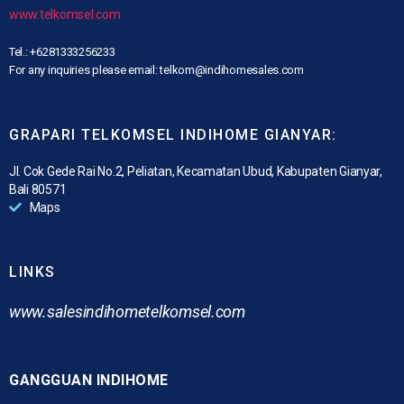
www.telkomsel.com
Tel.: +6281333256233
For any inquiries please email: telkom@indihomesales.com
GRAPARI TELKOMSEL INDIHOME GIANYAR:
Jl. Cok Gede Rai No.2, Peliatan, Kecamatan Ubud, Kabupaten Gianyar,
Bali 80571
Maps
LINKS
www.
salesindihometelkomsel.com
GANGGUAN INDIHOME