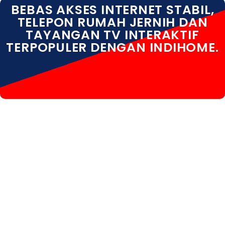
BEBAS AKSES INTERNET STABIL,
TELEPON RUMAH JERNIH DAN
TAYANGAN TV INTERAKTIF
TERPOPULER DENGAN INDIHOME.
INDIHOME SURAKARTA INDIHOME SURAKARTA
DAFTAR INDIHOME SURAKARTA HARGA INDIHOME
SURAKARTA INFO INDIHOME SURAKARTA KOTA
INDIHOME SURAKARTA PASANG WIFI INDIHOME
SURAKARTA PEMASANGAN INDIHOME SURAKARTA
PERUMAHAN INDIHOME SURAKARTA PROMO
INDIHOME SURAKARTA REGISTRASI INDIHOME
SURAKARTA SALES INDIHOME SURAKARTA WA
INDIHOME SURAKARTA WHATSAPP INDIHOME