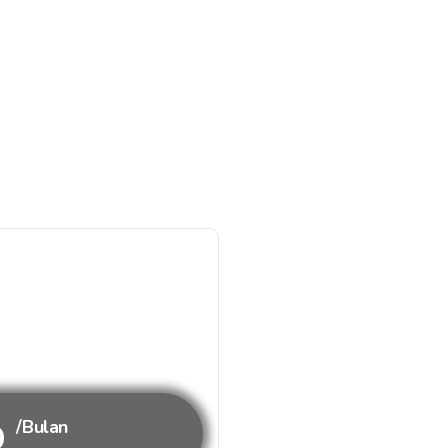
b
/Bulan