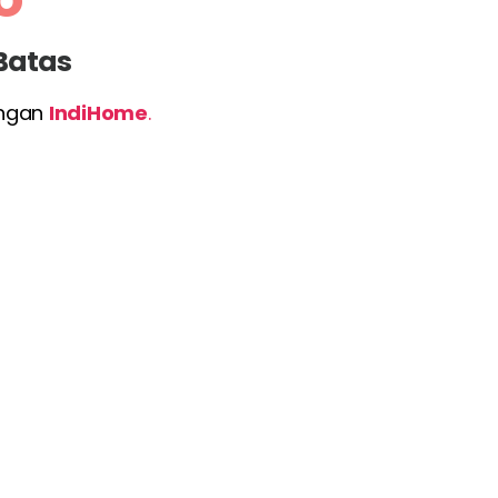
 Batas
engan
IndiHome
.