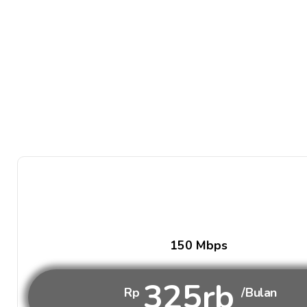
150 Mbps
325rb
Rp
/Bulan