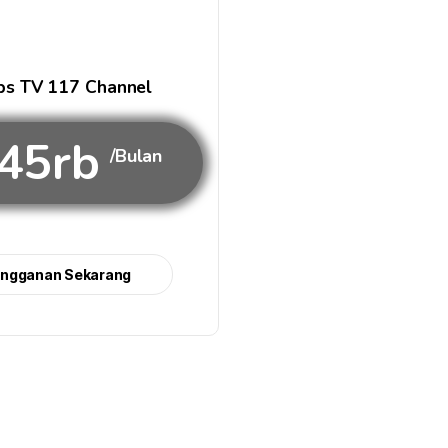
s TV 117 Channel
45rb
/Bulan
angganan Sekarang