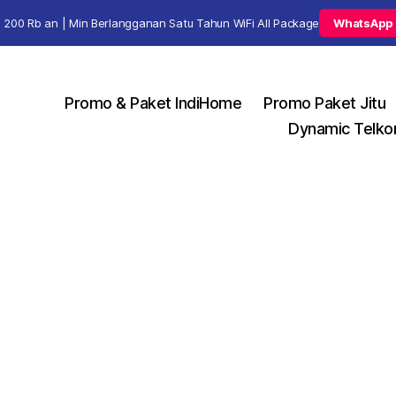
 200 Rb an | Min Berlangganan Satu Tahun WiFi All Package
WhatsApp
Promo & Paket IndiHome
Promo Paket Jitu
Dynamic Telko