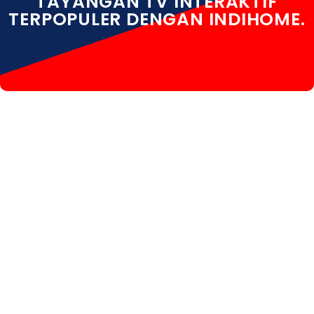
TAYANGAN TV INTERAKTIF
TERPOPULER DENGAN INDIHOME.
INDIHOME SOLO INDIHOME SOLO DAFTAR INDIHOME
SOLO HARGA INDIHOME SOLO INFO INDIHOME SOLO
KOTA INDIHOME SOLO PASANG WIFI INDIHOME SOLO
PEMASANGAN INDIHOME SOLO PERUMAHAN
INDIHOME SOLO PROMO INDIHOME SOLO REGISTRASI
INDIHOME SOLO SALES INDIHOME SOLO WA
INDIHOME SOLO WHATSAPP INDIHOME SOLO WIFI