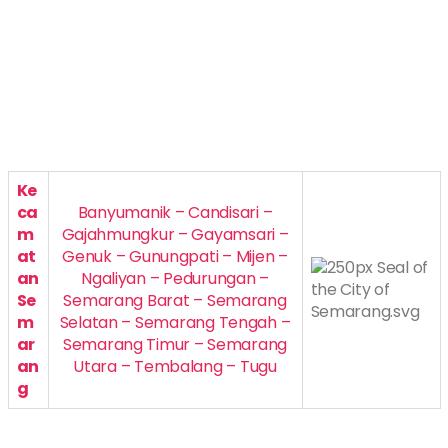
Ke
ca
Banyumanik – Candisari –
m
Gajahmungkur – Gayamsari –
at
Genuk – Gunungpati – Mijen –
an
Ngaliyan – Pedurungan –
Se
Semarang Barat – Semarang
m
Selatan – Semarang Tengah –
ar
Semarang Timur – Semarang
an
Utara – Tembalang – Tugu
g