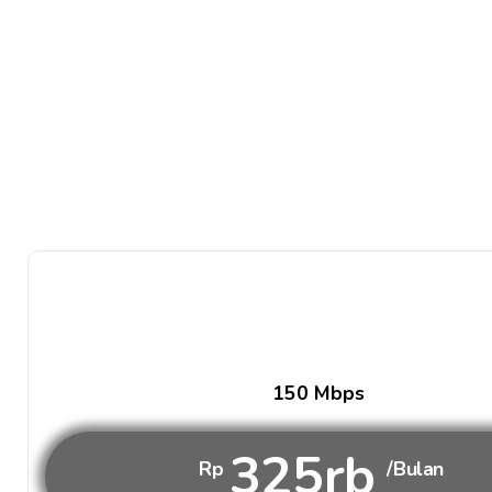
150 Mbps
325rb
Rp
/Bulan