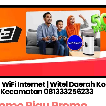
iFi Internet | Witel Daerah 
O Kecamatan 081333256233
Home Riau Promo