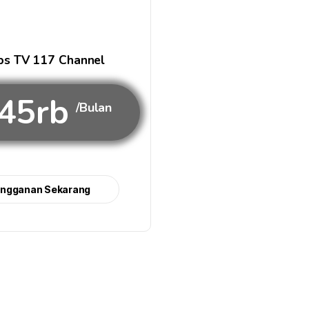
s TV 117 Channel
45rb
/Bulan
angganan Sekarang