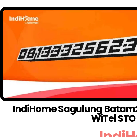
IndiHome Sagulung Batam: W
WiTel ST
Indi