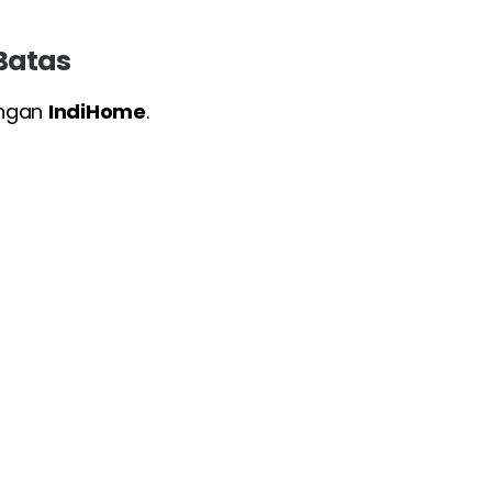
 Batas
engan
IndiHome
.