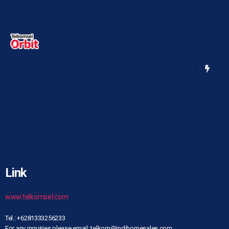
Link
www.telkomsel.com
Tel.: +6281333256233
For any inquiries please email: telkom@indihomesales.com