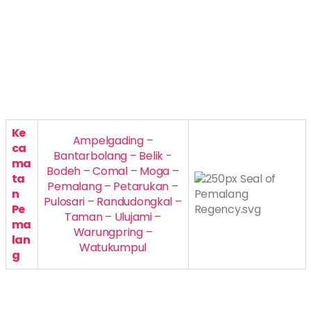
Ke
Ampelgading –
ca
Bantarbolang – Belik -
ma
Bodeh – Comal – Moga –
ta
Pemalang – Petarukan –
n
Pulosari – Randudongkal –
Pe
Taman – Ulujami –
ma
Warungpring –
lan
Watukumpul
g