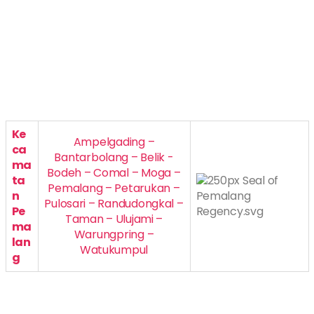
Ke
Ampelgading –
ca
Bantarbolang – Belik -
ma
Bodeh – Comal – Moga –
ta
Pemalang – Petarukan –
n
Pulosari – Randudongkal –
Pe
Taman – Ulujami –
ma
Warungpring –
lan
Watukumpul
g