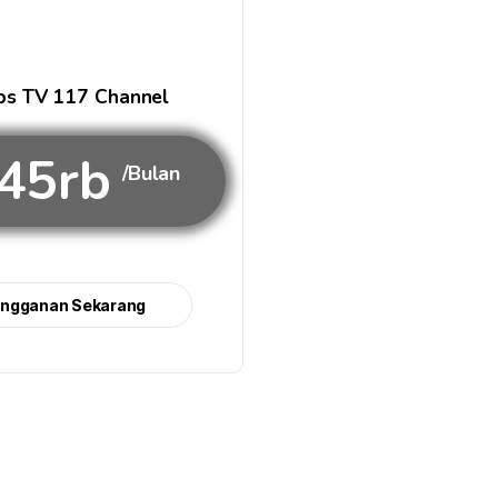
s TV 117 Channel
45rb
/Bulan
angganan Sekarang