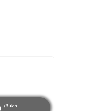
b
/Bulan