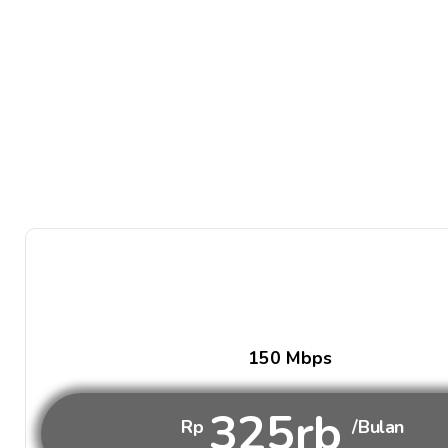
150 Mbps
325rb
Rp
/Bulan