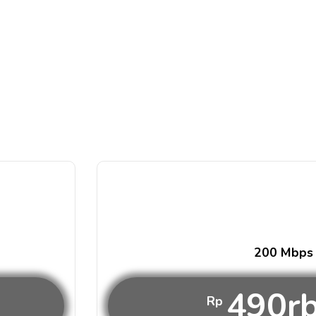
200 Mbps
490r
Rp