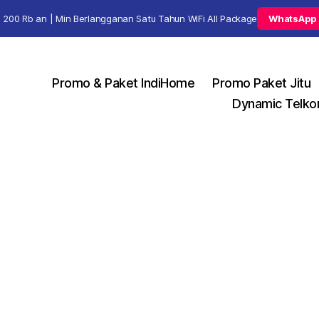
 200 Rb an | Min Berlangganan Satu Tahun WiFi All Package
WhatsApp
Promo & Paket IndiHome
Promo Paket Jitu
Dynamic Telko