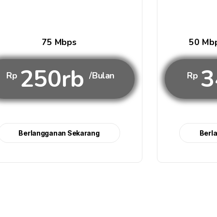
75 Mbps
50 Mbp
250rb
3
Rp
/Bulan
Rp
Berlangganan Sekarang
Berl