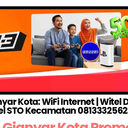
r Kota: WiFi Internet | Witel
el STO Kecamatan 0813332562
 Gianyar Kota Prom