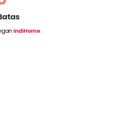
 Batas
engan
IndiHome
.