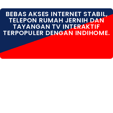
BEBAS AKSES INTERNET STABIL,
TELEPON RUMAH JERNIH DAN
TAYANGAN TV INTERAKTIF
TERPOPULER DENGAN INDIHOME.
INDIHOME PATI INDIHOME PATI DAFTAR INDIHOME
PATI HARGA INDIHOME PATI INFO INDIHOME PATI
KOTA INDIHOME PATI PASANG WIFI INDIHOME PATI
PEMASANGAN INDIHOME PATI PERUMAHAN INDIHOME
PATI PROMO INDIHOME PATI REGISTRASI INDIHOME
PATI SALES INDIHOME PATI WA INDIHOME PATI
WHATSAPP INDIHOME PATI WIFI