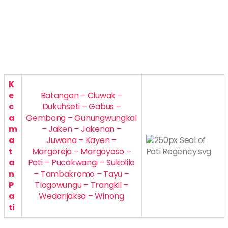
K
e
Batangan – Cluwak –
c
Dukuhseti – Gabus –
a
Gembong – Gunungwungkal
m
– Jaken – Jakenan –
a
Juwana – Kayen –
t
Margorejo – Margoyoso –
a
Pati – Pucakwangi – Sukolilo
n
– Tambakromo – Tayu –
P
Tlogowungu – Trangkil –
a
Wedarijaksa – Winong
ti