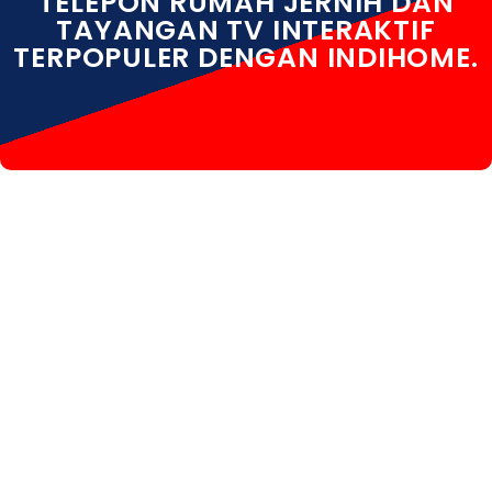
TELEPON RUMAH JERNIH DAN
TAYANGAN TV INTERAKTIF
TERPOPULER DENGAN INDIHOME.
INDIHOME NONGSA INDIHOME NONGSA DAFTAR
INDIHOME NONGSA INFO INDIHOME NONGSA BATAM
INDIHOME NONGSA PAKET INDIHOME NONGSA
PASANG INDIHOME NONGSA REGISTRASI INDIHOME
NONGSA SALES INDIHOME NONGSA WA INDIHOME
NONGSA WIFI