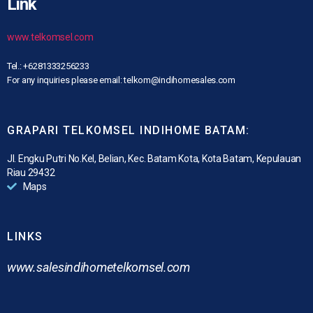
Link
www.telkomsel.com
Tel.: +6281333256233
For any inquiries please email: telkom@indihomesales.com
GRAPARI TELKOMSEL INDIHOME BATAM:
Jl. Engku Putri No.Kel, Belian, Kec. Batam Kota, Kota Batam, Kepulauan
Riau 29432
Maps
LINKS
www.
salesindihometelkomsel.com