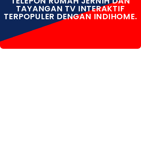
TELEPON RUMAH JERNIH DAN
TAYANGAN TV INTERAKTIF
TERPOPULER DENGAN INDIHOME.
INDIHOME NONGSA INDIHOME NONGSA DAFTAR
INDIHOME NONGSA INFO INDIHOME NONGSA BATAM
INDIHOME NONGSA PAKET INDIHOME NONGSA
PASANG INDIHOME NONGSA REGISTRASI INDIHOME
NONGSA SALES INDIHOME NONGSA WA INDIHOME
NONGSA WIFI