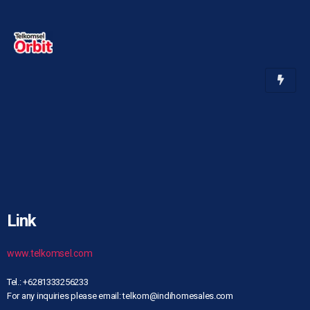
Link
www.telkomsel.com
Tel.: +6281333256233
For any inquiries please email: telkom@indihomesales.com