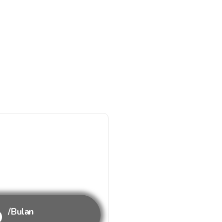
b
/Bulan