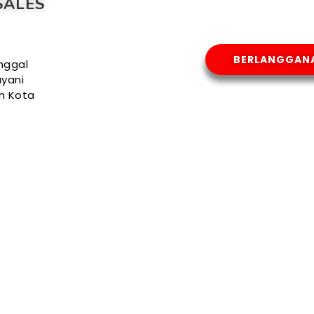
SALES
BERLANGGAN
nggal
yani
uh Kota