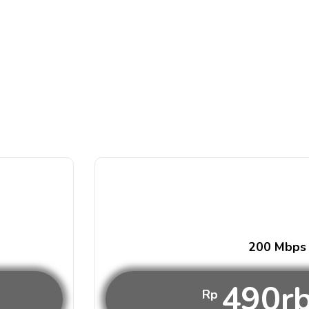
200 Mbps
490r
Rp