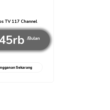
s TV 117 Channel
45rb
/Bulan
angganan Sekarang