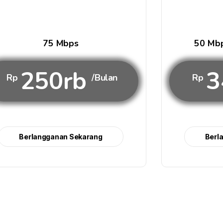
75 Mbps
50 Mbp
250rb
3
Rp
/Bulan
Rp
Berlangganan Sekarang
Berl