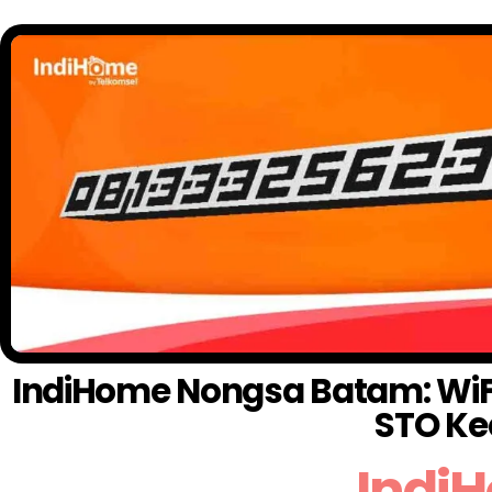
IndiHome Nongsa Batam: WiFi 
STO Ke
Indi