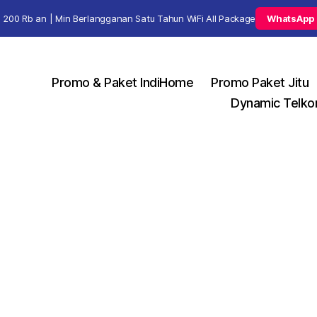
 200 Rb an | Min Berlangganan Satu Tahun WiFi All Package
WhatsApp
Promo & Paket IndiHome
Promo Paket Jitu
Dynamic Telko