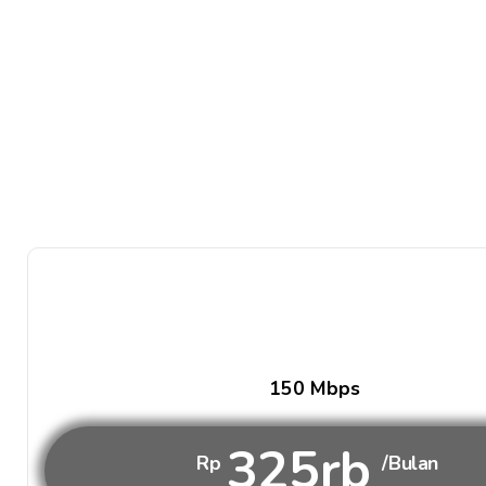
150 Mbps
325rb
Rp
/Bulan