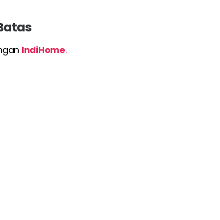
 Batas
engan
IndiHome
.