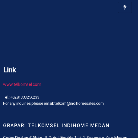
Link
www.telkomsel.com
Tel.: +6281333256233
For any inquiries please email: telkom@indihomesales.com
GRAPARI TELKOMSEL INDIHOME MEDAN:
Graha Red and White, Jl. Putri Hijau No.1 Lt. 1, Kesawan, Kec. Medan