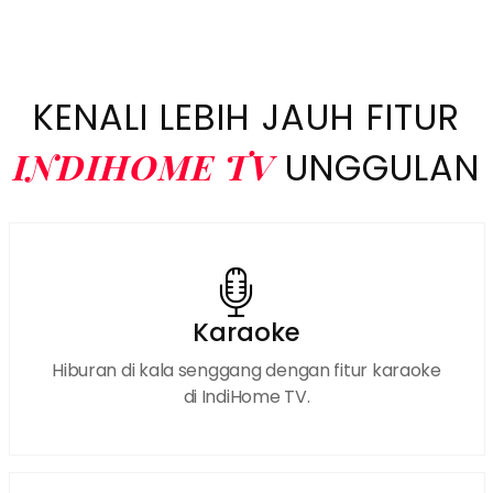
WhatsApp IndiHome Medan Helvetia Pasang
IndiHome Medan Helvetia registrasi IndiHome Medan
Helvetia Sales IndiHome Medan Helvetia WA
IndiHome Medan Helvetia Wifi
KENALI LEBIH JAUH FITUR
INDIHOME TV
UNGGULAN
Karaoke
Hiburan di kala senggang dengan fitur karaoke
di IndiHome TV.