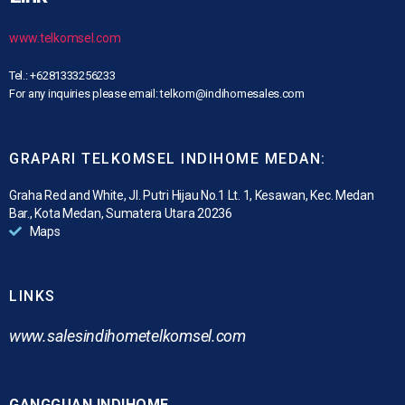
www.telkomsel.com
Tel.: +6281333256233
For any inquiries please email: telkom@indihomesales.com
GRAPARI TELKOMSEL INDIHOME MEDAN:
Graha Red and White, Jl. Putri Hijau No.1 Lt. 1, Kesawan, Kec. Medan
Bar., Kota Medan, Sumatera Utara 20236
Maps
LINKS
www.
salesindihometelkomsel.com
GANGGUAN INDIHOME