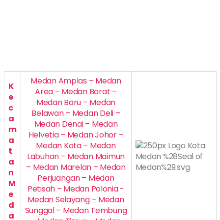
Medan Amplas – Medan
K
Area – Medan Barat –
e
Medan Baru – Medan
c
Belawan – Medan Deli –
a
Medan Denai – Medan
m
Helvetia – Medan Johor –
a
Medan Kota – Medan
t
Labuhan – Medan Maimun
a
– Medan Marelan – Medan
n
Perjuangan – Medan
M
Petisah – Medan Polonia -
e
Medan Selayang – Medan
d
Sunggal – Medan Tembung
a