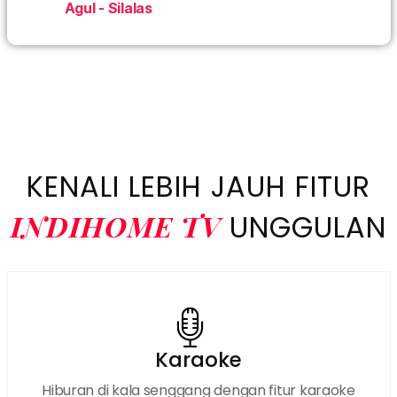
Agul - Silalas
IndiHome Medan Barat IndiHome Medan Barat Daftar
IndiHome Medan Barat Info IndiHome Medan Barat
Paket IndiHome Medan Barat Pasang IndiHome
Medan Barat registrasi IndiHome Medan Barat Sales
IndiHome Medan Barat WA IndiHome Medan Barat
WiFi IndiHome Medan Barat Promo
KENALI LEBIH JAUH FITUR
INDIHOME TV
UNGGULAN
Karaoke
Hiburan di kala senggang dengan fitur karaoke