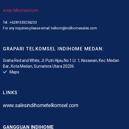
www.telkomsel.com
Tel.: +6281333256233
For any inquiries please email: telkom@indihomesales.com
GRAPARI TELKOMSEL INDIHOME MEDAN:
Graha Red and White, Jl. Putri Hijau No.1 Lt. 1, Kesawan, Kec. Medan
Bar., Kota Medan, Sumatera Utara 20236.
Maps
LINKS
www.
salesindihometelkomsel.com
GANGGUAN INDIHOME